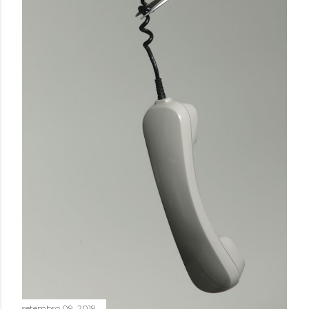
servidores, cujo local de trabalho continuava sendo nas
sedes públicas - situação igualmente impensável em
locais de trabalho privados. Rapidamente,...
setembro 09, 2019