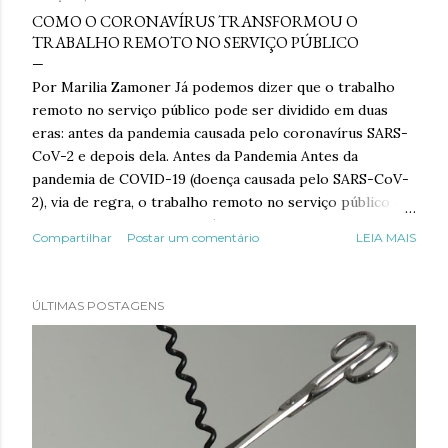
COMO O CORONAVÍRUS TRANSFORMOU O
TRABALHO REMOTO NO SERVIÇO PÚBLICO
Por Marilia Zamoner Já podemos dizer que o trabalho
remoto no serviço público pode ser dividido em duas
eras: antes da pandemia causada pelo coronavírus SARS-
CoV-2 e depois dela. Antes da Pandemia Antes da
pandemia de COVID-19 (doença causada pelo SARS-CoV-
2), via de regra, o trabalho remoto no serviço público era
visto pela Administração Pública como uma benesse ao
Compartilhar
Postar um comentário
LEIA MAIS
servidor público. A Administração Pública,
frequentemente andando um ou dois passos atrás da
iniciativa privada, muitas vezes a contragosto, fazia essa
ÚLTIMAS POSTAGENS
enorme concessão ao servidor, em troca de maior
produtividade. Neste cenário, o servidor era obrigado
não apenas a arcar com os custos do teletrabalho,
devendo ele, com seus recursos pessoais, providenciar
equipamentos e conexões – situação impensável no setor
privado – mas também deveria trabalhar mais que os